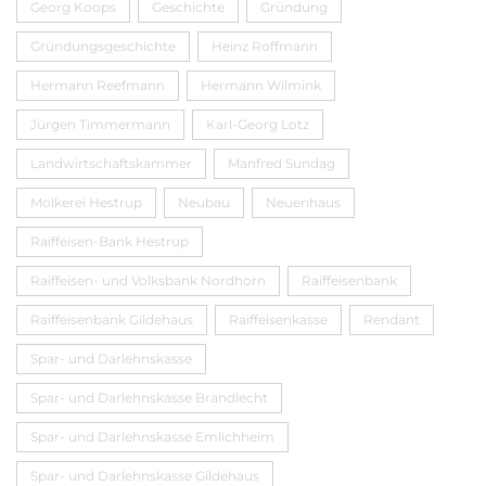
Georg Koops
Geschichte
Gründung
Gründungsgeschichte
Heinz Roffmann
Hermann Reefmann
Hermann Wilmink
Jürgen Timmermann
Karl-Georg Lotz
Landwirtschaftskammer
Manfred Sundag
Molkerei Hestrup
Neubau
Neuenhaus
Raiffeisen-Bank Hestrup
Raiffeisen- und Volksbank Nordhorn
Raiffeisenbank
Raiffeisenbank Gildehaus
Raiffeisenkasse
Rendant
Spar- und Darlehnskasse
Spar- und Darlehnskasse Brandlecht
Spar- und Darlehnskasse Emlichheim
Spar- und Darlehnskasse Gildehaus