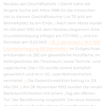
Neubau der Geschäftsstelle.
Damit hatte die
8
längere Suche seit Mitte 1988, für die inzwischen
viel zu kleinen Geschäftsräume ( ca. 70 qm) am
Bismarkplatz 5a, ein Ende.
Nach dem Abriss wurde
9
im Oktober 1992 mit dem Neubau begonnen. Eine
Grundsteinlegung erfolgte am 17.11.1992
und ein
10
Richtfest am 13.05.1993.
13_2 GN-Artikel v. 18.11.1992
11
Grundsteinlegung BB Bahnhofstr.
Im Erdgeschoss
entstanden ca. 282 qm gewerbliche Nutzfläche, im
Kellergeschoss der Tresorraum, sowie Technik- und
Lagerräume. Das I. OG wurde vorerst komplett
gewerblich und im II. OG zwei Wohneinheiten
vermietet.
Die Gesamtinvestition betrug ca. 3,9
12
Mio DM.
Am 28. November 1993 wurden die neuen
13
Bankräumlichkeiten mit einem „Tag der offenen
Tür“ der Bevölkerung vorgestellt. Die neue Adresse