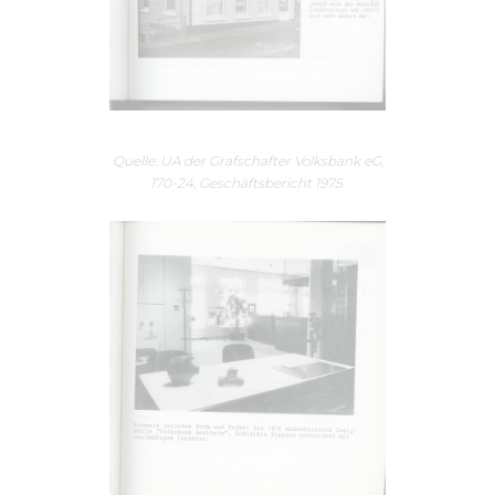
Quelle: UA der Grafschafter Volksbank eG,
170-24, Geschäftsbericht 1975.