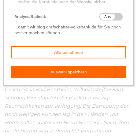
Im November 1966 eröffnete die Volksbank
Nordhorn eGmbH eine Filiale in Bentheim
Zitat aus einem Zeitzeugendokument:
„Volksbank
Nordhorn eG, Vorgängerin der jetzigen R+V NOH,
eröffnete nach der G-Blanke in 11/1966 eine weitere
Gesch.-St. in Bad Bentheim, Wilhelmstr (bei Fam.
Schroer) Hier standen der Bank nur winzige
Räumlichkeiten zur Verfügung. Die Betreuung der
noch wenigen Kunden lag in den Händen von
Herrn Kalter, später von Herrn Beernink. Nach dem
beide Herren sich anderen Schwerpunkten