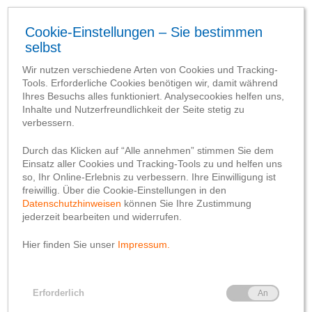
e
1. gegr. 28.05.1906 - Nordhorn
Unsere
Gründerstandorte
Unser Gründerstandort
Nordhorn: Geschichte
der damaligen
Zweigstelle in Bentheim
von
Manfred Sundag
21. Dezember 2022