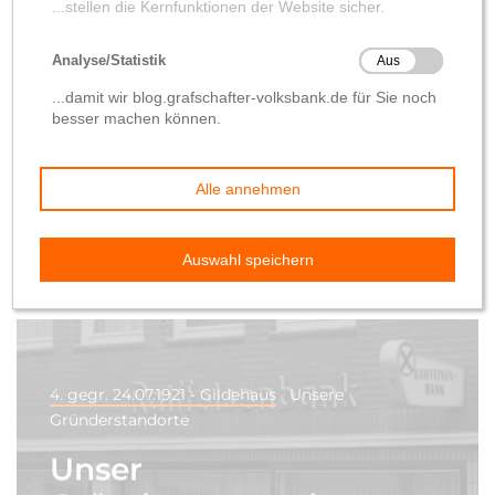
Bentheim: Entstehung
und Geschichte – Teil 2
bis zur Fusion in 1968
von
Manfred Sundag
24. Juni 2021
4. gegr. 24.07.1921 - Gildehaus
Unsere
Gründerstandorte
Unser