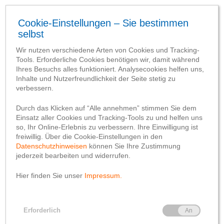
SCHLAGWORT-SUCHBEGRIFF
‘Raiffeisenbank Gildehaus’
e
6. gegr. 04.06.1923 - Bentheim
Unsere
Gründerstandorte
Unser Gründerstandort