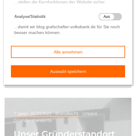
Unser Gründerstandort
Brandlecht (Hestrup):
Geschichte der
damaligen Zweigstelle
Brandlecht
von
Manfred Sundag
24. März 2022
7. gegr. 26.07.1923 - Brandlecht
Unsere
Gründerstandorte
Unser Gründerstandort